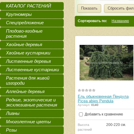
КАТАЛОГ РАСТЕНИЙ
Показать
Сбросить фил
Крупномеры
Сортировать по:
Названию
Спецпредложение
Плодово-ягодные
растения
Хвойные деревья
Хвойные кустарники
Лиственные деревья
Лиственные кустарники
Растения для живой
изгороди
Аллейные деревья
Ель обыкновенная Пендула
Редкие, экзотические и
Picea abies Pendula
эксклюзивные растения
Артикул:
0140
Лианы
Добавить к сравнению
Многолетние цветы
200-220 см.
Высота
Розы
растений