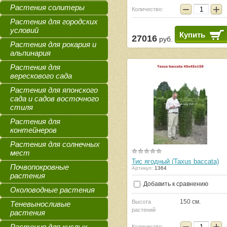
−
+
Растения солитеры
Количество:
Растения для городских
условий
Купить
27016
руб.
Растения для рокария и
альпинария
Растения для
верескового сада
Растения для японского
сада и садов восточного
стиля
Растения для
контейнеров
Растения для солнечных
мест
Тис ягодный (Taxus baccata)
Почвопокровные
Артикул:
1364
растения
Добавить к сравнению
Околоводные растения
150 см.
Высота
Теневыносливые
растений
растения
−
+
Растения для кислых
Количество: