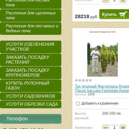
почв
Растения для щелочных
Купить
28218
руб.
почв
Растения для песчаных и
бедных почв
УСЛУГИ ОЗЕЛЕНЕНИЯ
УЧАСТКОВ
ЗАКАЗАТЬ ПОСАДКУ
РАСТЕНИЙ
ЗАКАЗАТЬ ПОСАДКУ
КРУПНОМЕРОВ
КУПИТЬ РУЛОННЫЙ
Тис ягодный Фастигиата Ауре
ГАЗОН
(Taxus baccata Fastigiata Aurea
Артикул:
1376
УСЛУГИ САДОВНИКОВ
Добавить к сравнению
УСЛУГИ ОБРЕЗКИ САДА
200-250 см.
Высота
Телефон
растений
−
+
Количество: