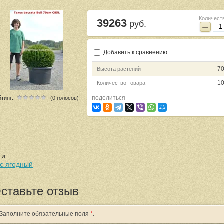
Количест
39263
руб.
−
Добавить к сравнению
70
Высота растений
1
Количество товара
поделиться
йтинг:
(0 голосов)
ги:
с ягодный
ставьте отзыв
Заполните обязательные поля
*
.