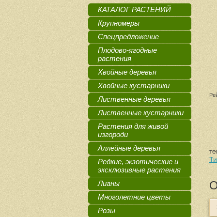
КАТАЛОГ РАСТЕНИЙ
Крупномеры
Спецпредложение
Плодово-ягодные
растения
Хвойные деревья
Хвойные кустарники
Ре
Лиственные деревья
Лиственные кустарники
Растения для живой
изгороди
Аллейные деревья
те
Ти
Редкие, экзотические и
эксклюзивные растения
О
Лианы
Многолетние цветы
Розы