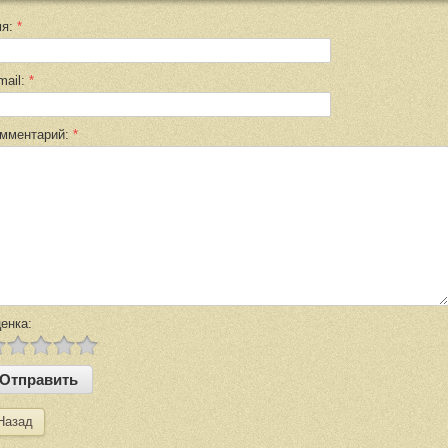
мя:
*
mail:
*
мментарий:
*
енка:
Назад