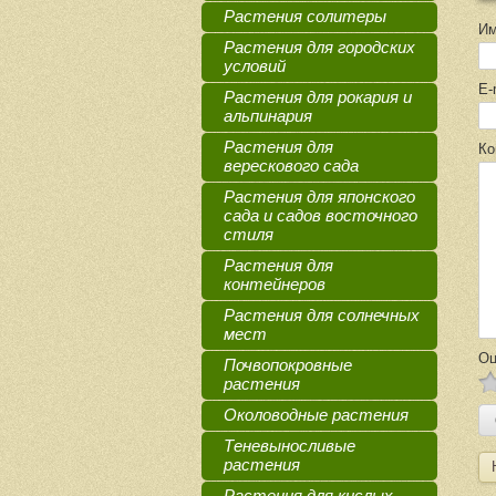
Растения солитеры
И
Растения для городских
условий
E-
Растения для рокария и
альпинария
Растения для
Ко
верескового сада
Растения для японского
сада и садов восточного
стиля
Растения для
контейнеров
Растения для солнечных
мест
Оц
Почвопокровные
растения
Околоводные растения
Теневыносливые
растения
Растения для кислых