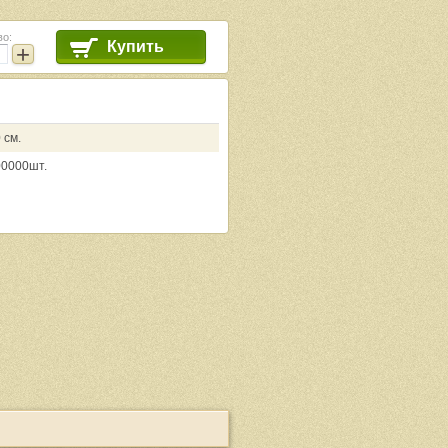
во:
Купить
+
 см.
00000шт.