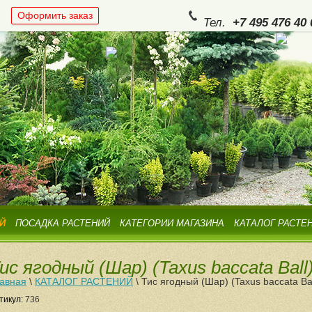
Оформить заказ
Тел.
+7 495 476 40 
Й
ПОСАДКА РАСТЕНИЙ
КАТЕГОРИИ МАГАЗИНА
КАТАЛОГ РАСТЕ
ис ягодный (Шар) (Taxus baccata Ball
авная
\
КАТАЛОГ РАСТЕНИЙ
\
Тис ягодный (Шар) (Taxus baccata Bal
тикул:
736