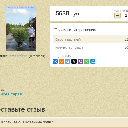
Количест
5638
руб.
−
Добавить к сравнению
12
Высота растений
1
Количество товара
поделиться
йтинг:
(0 голосов)
ги:
ирея серая
ставьте отзыв
Заполните обязательные поля
*
.