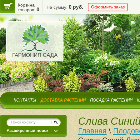
Корзина
0 руб.
Оформить заказ
На сумму:
0
товаров:
ГАРМОНИЯ САДА
КОНТАКТЫ
ДОСТАВКА РАСТЕНИЙ
ПОСАДКА РАСТЕНИЙ
К
Слива Синий
Главная
\
Плодов
Расширенный поиск