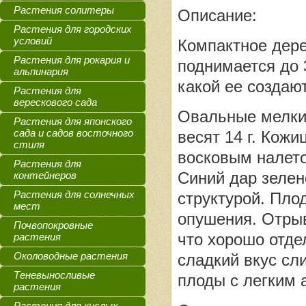
Растения солитеры
Описание:
Растения для городских
условий
Компактное дере
Растения для рокария и
поднимается до 
альпинария
какой ее создаю
Растения для
верескового сада
Овальные мелки
Растения для японского
сада и садов восточного
весят 14 г. Кож
стиля
восковым налето
Растения для
Синий дар зелен
контейнеров
Растения для солнечных
структурой. Пло
мест
опушения. Отрыв
Почвопокровные
что хорошо отде
растения
Околоводные растения
сладкий вкус сл
Теневыносливые
плоды с легким
растения
Растения для кислых