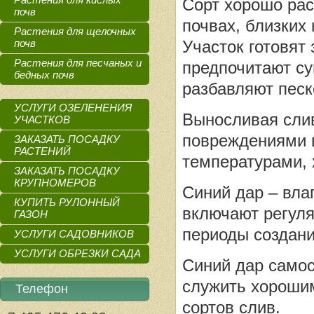
Сорт хорошо рас
почв
почвах, близких
Растения для щелочных
почв
Участок готовят
Растения для песчаных и
предпочитают су
бедных почв
разбавляют песк
УСЛУГИ ОЗЕЛЕНЕНИЯ
Выносливая слив
УЧАСТКОВ
повреждениями в
ЗАКАЗАТЬ ПОСАДКУ
РАСТЕНИЙ
температурами, 
ЗАКАЗАТЬ ПОСАДКУ
КРУПНОМЕРОВ
Синий дар – влаг
КУПИТЬ РУЛОННЫЙ
включают регуля
ГАЗОН
периоды создани
УСЛУГИ САДОВНИКОВ
УСЛУГИ ОБРЕЗКИ САДА
Синий дар самос
служить хорошим
Телефон
сортов слив.