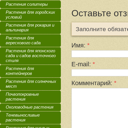
Растения солитеры
Оставьте от
Растения для городских
условий
Растения для рокария и
Заполните обяза
альпинария
Растения для
верескового сада
Имя:
*
Растения для японского
сада и садов восточного
стиля
E-mail:
*
Растения для
контейнеров
Растения для солнечных
Комментарий:
*
мест
Почвопокровные
растения
Околоводные растения
Теневыносливые
растения
Растения для кислых