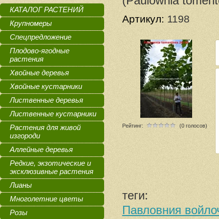
(Paulownia toment
КАТАЛОГ РАСТЕНИЙ
Артикул:
1198
Крупномеры
Спецпредложение
Плодово-ягодные
растения
Хвойные деревья
Хвойные кустарники
Лиственные деревья
Лиственные кустарники
Рейтинг:
(0 голосов)
Растения для живой
изгороди
Аллейные деревья
Редкие, экзотические и
эксклюзивные растения
Лианы
теги:
Многолетние цветы
Павловния войло
Розы