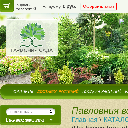
Корзина
0 руб.
Оформить заказ
На сумму:
0
товаров:
ГАРМОНИЯ САДА
КОНТАКТЫ
ДОСТАВКА РАСТЕНИЙ
ПОСАДКА РАСТЕНИЙ
К
Павловния во
Главная
\
КАТАЛ
Расширенный поиск